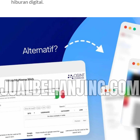
hiburan digital.