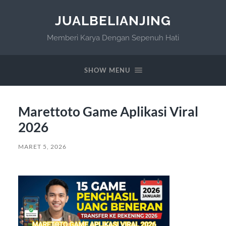
JUALBELIANJING
Memberi Karya Dengan Sepenuh Hati
SHOW MENU
Marettoto Game Aplikasi Viral
2026
MARET 5, 2026