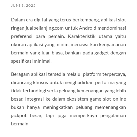
JUNI 3, 2025
Dalam era digital yang terus berkembang, aplikasi slot
ringan jualbelianjing.com untuk Android mendominasi
preferensi para pemain. Karakteristik utama yaitu
ukuran aplikasi yang minim, menawarkan kenyamanan
bermain yang luar biasa, bahkan pada gadget dengan
spesifikasi minimal.
Beragam aplikasi tersedia melalui platform terpercaya,
dirancang khusus untuk menghadirkan performa yang
tidak tertandingi serta peluang kemenangan yang lebih
besar. Integrasi ke dalam ekosistem game slot online
bukan hanya meningkatkan peluang memenangkan
jackpot besar, tapi juga memperkaya pengalaman
bermain.