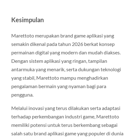
Kesimpulan
Marettoto merupakan brand game aplikasi yang
semakin dikenal pada tahun 2026 berkat konsep
permainan digital yang modern dan mudah diakses.
Dengan sistem aplikasi yang ringan, tampilan
antarmuka yang menarik, serta dukungan teknologi
yang stabil, Marettoto mampu menghadirkan
pengalaman bermain yang nyaman bagi para
pengguna.
Melalui inovasi yang terus dilakukan serta adaptasi
terhadap perkembangan industri game, Marettoto
memiliki potensi untuk terus berkembang sebagai
salah satu brand aplikasi game yang populer di dunia