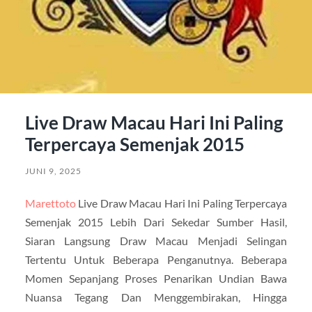
Live Draw Macau Hari Ini Paling
Terpercaya Semenjak 2015
JUNI 9, 2025
Marettoto
Live Draw Macau Hari Ini Paling Terpercaya
Semenjak 2015 Lebih Dari Sekedar Sumber Hasil,
Siaran Langsung Draw Macau Menjadi Selingan
Tertentu Untuk Beberapa Penganutnya. Beberapa
Momen Sepanjang Proses Penarikan Undian Bawa
Nuansa Tegang Dan Menggembirakan, Hingga