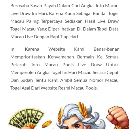
Berusaha Susah Payah Dalam Cari Angka Toto Macau
Live Draw Ini Hari. Karena Kami Sebagai Bandar Togel
Macau Paling Terpercaya Sediakan Hasil Live Draw
Togel Macau Yang Diperlihatkan Di Dalam Tabel Data
Macau Live Dengan Rapi Tiap Hari.
Ini Karena Website Kami Benar-benar
Memprioritaskan Kenyamanan Bermain Ke Semua
Petaruh Toto Macau Pools Live Draw Untuk
Memperoleh Angka Togel Ini Hari Macau Secara Cepat
Dan Sudah Tentu Kami Ambil Semua Nomor Macau
Togel Asal Dari Website Resmi Macau Pools.