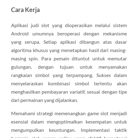
Cara Kerja
Aplikasi judi slot yang dioperasikan melalui sistem
Android umumnya beroperasi dengan mekanisme
yang serupa. Setiap aplikasi dibangun atas dasar
algoritma khusus yang menetapkan hasil dari masing-
masing spin. Para pemain dituntut untuk memutar
gulungan, dengan tujuan untuk menyamakan
rangkaian simbol yang terpampang. Sukses dalam
menyelaraskan kombinasi simbol tertentu akan
menghasilkan pembayaran variatif, sesuai dengan tipe
dari permainan yang dijalankan.
Memahami strategi memenangkan game slot menjadi
esensial dalam mengoptimalkan kesempatan untuk
mengumpulkan keuntungan. Implementasi taktik