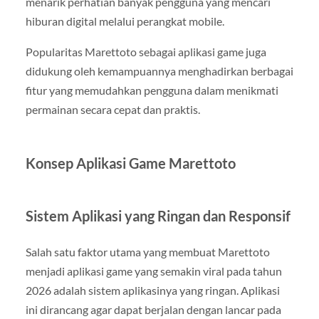
menarik perhatian banyak pengguna yang mencari
hiburan digital melalui perangkat mobile.
Popularitas Marettoto sebagai aplikasi game juga
didukung oleh kemampuannya menghadirkan berbagai
fitur yang memudahkan pengguna dalam menikmati
permainan secara cepat dan praktis.
Konsep Aplikasi Game Marettoto
Sistem Aplikasi yang Ringan dan Responsif
Salah satu faktor utama yang membuat Marettoto
menjadi aplikasi game yang semakin viral pada tahun
2026 adalah sistem aplikasinya yang ringan. Aplikasi
ini dirancang agar dapat berjalan dengan lancar pada